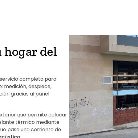
 hogar del
servicio completo para
: medición, despiece,
ción gracias al panel
exterior que permite colocar
islante térmico mediante
que pase una corriente de
acústico
.