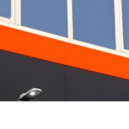
te, decoración y fabricación
ón y la fabricación: impresión a gran formato, fachada ve
o (Pontevedra)
986 241 837
-
630 936 447 (Urgenci
Área Interna