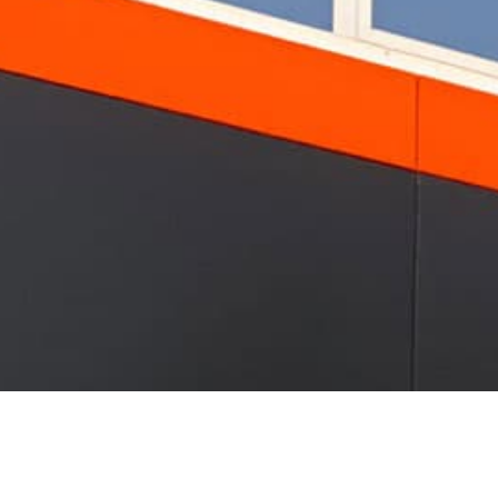
ObraDar
Estudio creativo enamorado de la decoraci
Avda. García Barbón, 92 Bajo - 36201 Vig
Aviso legal
-
Política de privacidad y cookies
-
Accesibilidad
-