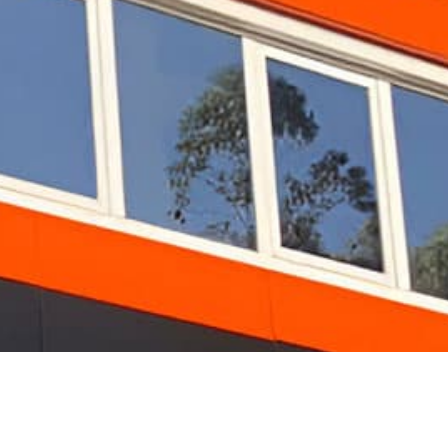
 en Vigo
ntilada, reformas, carpintería, rótulos...
as)
obradearte.gerencia@gmail.com
© PÁXINAS GALEGAS