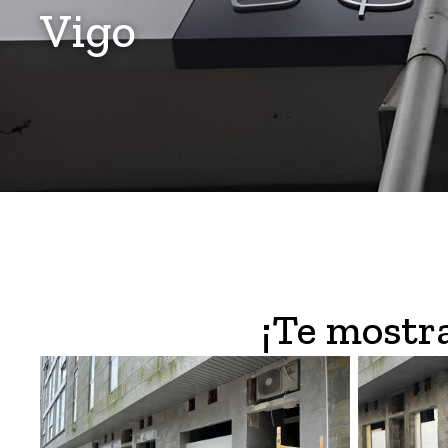
Vigo
¡Te mostr