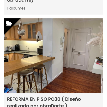
obraDarte)
1
álbumes
REFORMA EN PISO PO30 ( Diseño
realizado por obraDarte )