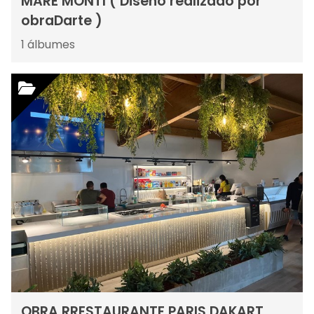
MARE MONTI ( Diseño realizado por
obraDarte )
1
álbumes
OBRA RRESTAURANTE PARIS DAKART