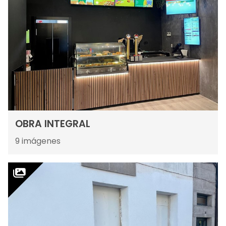
ObraDarte, decoración y
fabricación en Vigo
Estudio creativo enamorado de la decoración y la
fabricación: impresión a gran formato, fachada
ventilada, reformas, carpintería, rótulos...
Avda. García Barbón, 92 Bajo - 36201 Vigo
(Pontevedra)
OBRA INTEGRAL
986 241 837
-
630 936 447 (Urgencias)
9
imágenes
obradearte.gerencia@gmail.com
Aviso legal
-
Política de privacidad y cookies
-
Accesibilidad
-
Área Interna
© PÁXINAS GALEGAS