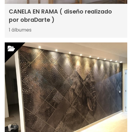
CANELA EN RAMA ( diseño realizado
por obraDarte )
1
álbumes